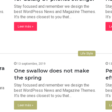
Stay focused and remember we design the
Sta
es.
best WordPress News and Magazine Themes.
bes
It’s the ones closest to you that…
It’
Leer más »
L
Life Style
13 septiembre, 2019
13
ra
One swallow does not make
Pe
the spring
ef
Stay focused and remember we design the
Sta
ara
best WordPress News and Magazine Themes.
bes
It’s the ones closest to you that…
It’
Leer más »
L