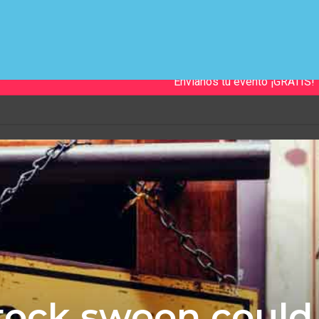
Envíanos tu evento ¡GRATIS!
tock swoon could