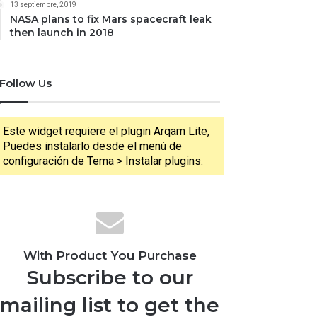
13 septiembre, 2019
NASA plans to fix Mars spacecraft leak
then launch in 2018
Follow Us
Este widget requiere el plugin Arqam Lite,
Puedes instalarlo desde el menú de
configuración de Tema > Instalar plugins.
With Product You Purchase
Subscribe to our
mailing list to get the