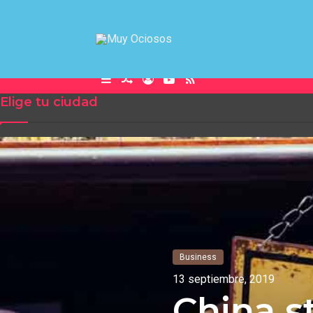
Barra
Publicación
Acceso
YouTube
RSS
Elige tu ciudad
lateral
al
azar
Business
13 septiembre, 2019
China s