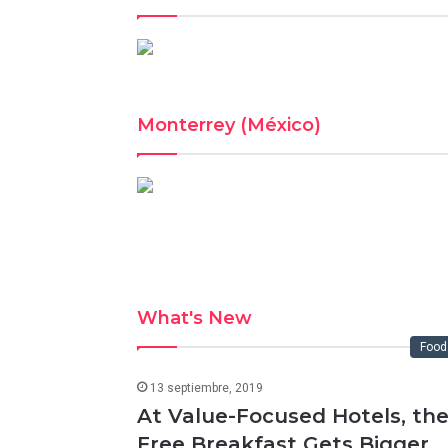
Monterrey (México)
What's New
Food
13 septiembre, 2019
At Value-Focused Hotels, th
Free Breakfast Gets Bigger