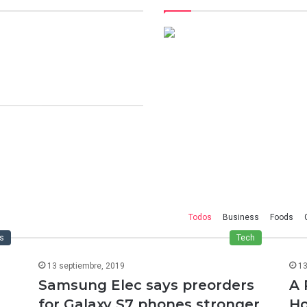
Todos
Business
Foods
s
Tech
13 septiembre, 2019
13
e
Samsung Elec says preorders
A 
for Galaxy S7 phones stronger
Ho