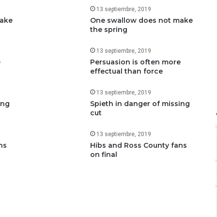
13 septiembre, 2019
make
One swallow does not make
the spring
13 septiembre, 2019
e
Persuasion is often more
effectual than force
13 septiembre, 2019
ing
Spieth in danger of missing
cut
13 septiembre, 2019
ns
Hibs and Ross County fans
on final