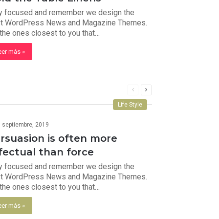
y focused and remember we design the
t WordPress News and Magazine Themes.
s the ones closest to you that…
eer más »
Página
Página
anterior
siguiente
Life Style
 septiembre, 2019
rsuasion is often more
fectual than force
y focused and remember we design the
t WordPress News and Magazine Themes.
s the ones closest to you that…
eer más »