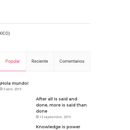
XICO)
Popular
Reciente
Comentarios
¡Hola mundo!
3 abril, 2019
After all is said and
done, more is said than
done
13 septiembre, 2019
Knowledge is power