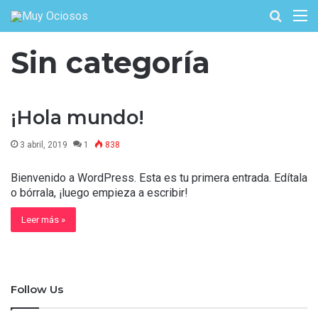
Buscar
M
por
Sin categoría
¡Hola mundo!
3 abril, 2019
1
838
Bienvenido a WordPress. Esta es tu primera entrada. Edítala
o bórrala, ¡luego empieza a escribir!
Leer más »
Follow Us