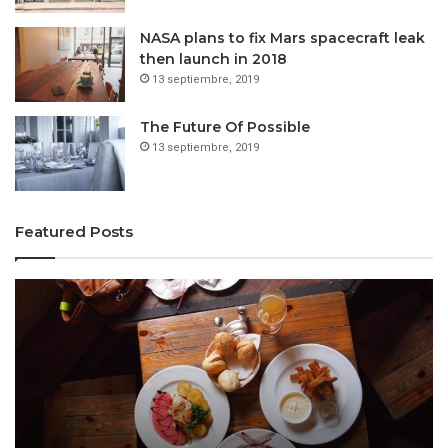
NASA plans to fix Mars spacecraft leak
then launch in 2018
13 septiembre, 2019
The Future Of Possible
13 septiembre, 2019
Featured Posts
One
Pe
swallow
is
does
of
not
m
make
ef
the
th
spring
fo